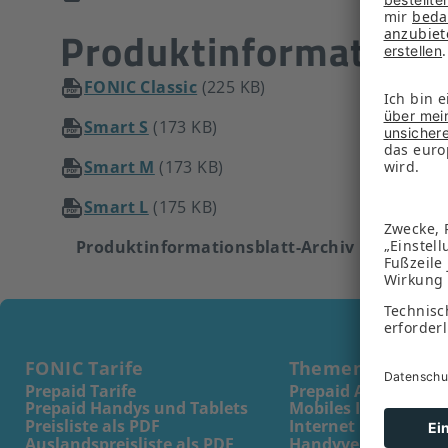
Produktinformations
FONIC Classic
(225 KB)
Smart S
(173 KB)
Smart M
(173 KB)
Smart L
(175 KB)
Produktinformationsblatt-Archiv
FONIC Tarife
Themen
Prepaid Tarife
Prepaid Ausland
Prepaid Handys und Tablets
Mobiles Internet
Preisliste als PDF
Internet im Wohnm
Auslandspreisliste als PDF
Handyvertrag trotz