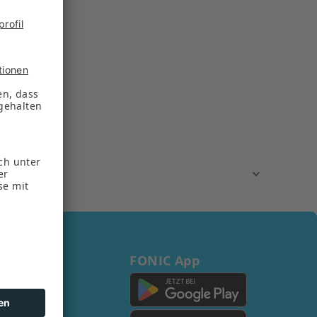
FONIC App
s