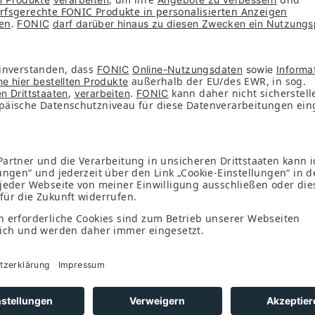
blätter
Unternehmen
Services
Partner
FAQs
Presse
Download
obil
Kontakt
 Schufa
Nachhaltigkeit