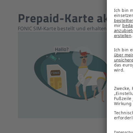
Prepaid-Karte aktivi
FONIC SIM-Karte bestellt und erhalten? Jetzt muss
Logg
Hinw
Halt
Nach
Ruf
Lege
bere
Bitt
nach