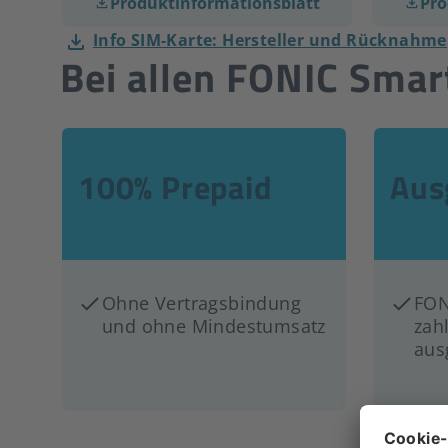
Produktinformationsblatt
Pro
Info SIM-Karte: Hersteller und Rücknahme
Bei allen FONIC Smart
100% Prepaid
Aus
Ohne Vertragsbindung
FON
und ohne Mindestumsatz
zah
aus