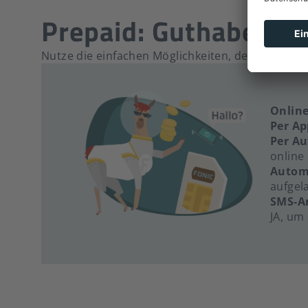
Prepaid: Guthaben a
Nutze die einfachen Möglichkeiten, dein Prepaid-
Online
Per Ap
Per Au
online
Autom
aufgela
SMS-A
JA, um