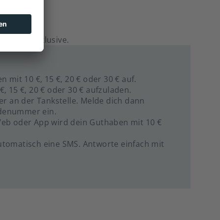
t immer inklusive.
 mit 10 €, 15 €, 20 € oder 30 € auf.
 15 €, 20 € oder 30 € aufzuladen.
r an der Tankstelle. Melde dich dann
adenummer ein.
eb oder App wird dein Guthaben mit 10 €
 automatisch eine SMS. Antworte einfach mit