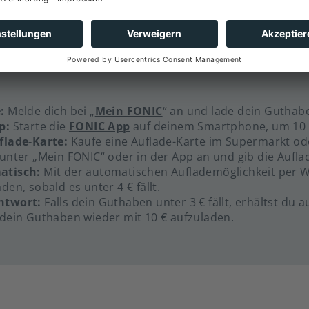
ufladen und verwalten
Guthaben bei FONIC aufzuladen. Volle Kostenkontrolle is
:
Melde dich bei „
Mein FONIC
“ an und lade dein Guthaben
p:
Starte die
FONIC App
auf deinem Smartphone, um 10 €,
flade-Karte:
Kaufe eine Auflade-Karte im Supermarkt ode
 unter „Mein FONIC“ oder in der App an und gib die Aufl
atisch:
Mit der automatischen Auflademöglichkeit per W
den, sobald es unter 4 € fällt.
ntwort:
Falls dein Guthaben unter 3 € fällt, erhältst du
 dein Guthaben wieder mit 10 € aufzuladen.