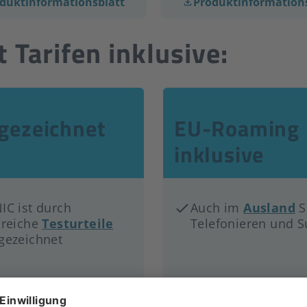
duktinformationsblatt
Produktinformation
 Tarifen inklusive:
gezeichnet
EU-Roaming
inklusive
IC ist durch
Auch im
Ausland
S
lreiche
Testurteile
Telefonieren und S
gezeichnet