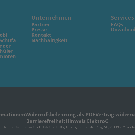
Unternehmen
Services
Partner
FAQs
Presse
Download
obil
Kontakt
 Schufa
Nachhaltigkeit
inder
chüler
enioren
ormationen
Widerrufsbelehrung als PDF
Vertrag widerr
Barrierefreiheit
Hinweis ElektroG
elefónica Germany GmbH & Co. OHG, Georg-Brauchle-Ring 50, 80992 Münch