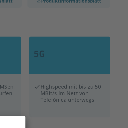
sblatt
Produktinformationsblatt
5G
MSen,
Highspeed mit bis zu 50
urfen
MBit/s im Netz von
Telefónica unterwegs