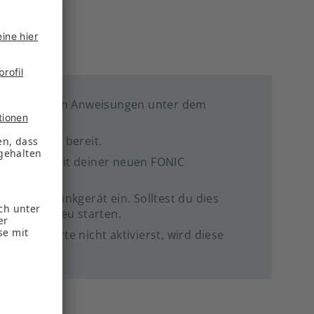
und folge den Anweisungen unter dem
ormationen bereit.
ine E-Mail mit deiner neuen FONIC
in Mobilfunkgerät ein. Solltest du dies
funkgerät neu starten.
ine SIM-Karte nicht aktivierst, wird diese