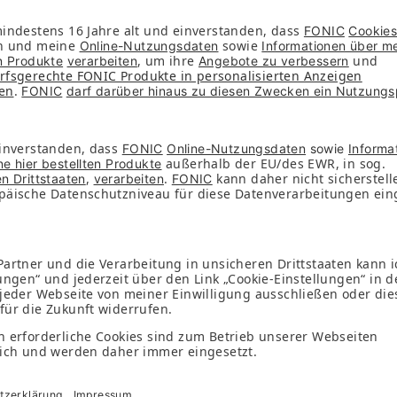
eren
t du die Karte nur noch aktivieren.
e dich in deinen persönlichen
Mein FONIC
Bereich ein 
eis "SIM-Karte aktivieren".
e dazu den SIM-Karten-Träger mit den aufgedruckten Inf
 erfolgreicher Aktivierung erhältst du zur Bestätigung e
nummer.
 anschließend deine SIM-Karte im passenden Format in de
its vor Aktivierung gemacht haben, musst du dein Mobil
e beachte: Sofern du nach erfolgreicher Identifizierung de
 21 Tagen automatisch aktiviert.