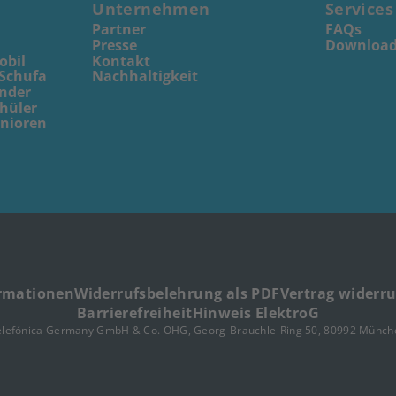
Unternehmen
Services
Partner
FAQs
Presse
Download
obil
Kontakt
 Schufa
Nachhaltigkeit
inder
chüler
enioren
ormationen
Widerrufsbelehrung als PDF
Vertrag widerr
Barrierefreiheit
Hinweis ElektroG
elefónica Germany GmbH & Co. OHG, Georg-Brauchle-Ring 50, 80992 Münch