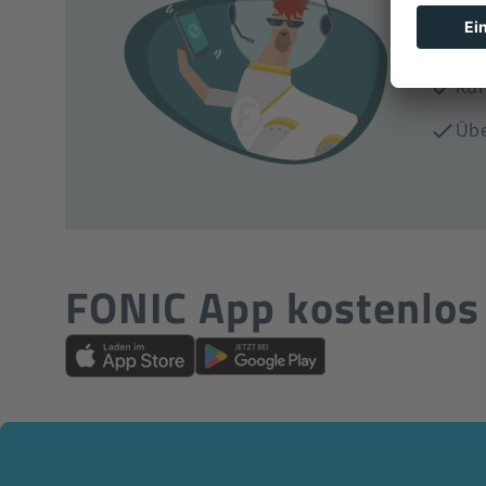
Di
Möchte
hast, 
Kun
Übe
FONIC App kostenlo