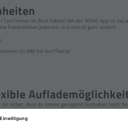
nheiten
 Tarif immer im Blick haben? Mit der FONIC App ist das 
e Freieinheiten jederzeit und überall ganz einfach
en
olumen (in MB) bei Surf Flatrat
exible Auflademöglichkei
u dir sicher, dass du immer genügend Guthaben hast? N
emöglichkeiten und du musst dir darüber keine Gedan
 Aufladebon oder manueller Aufladung vom hinterlegte