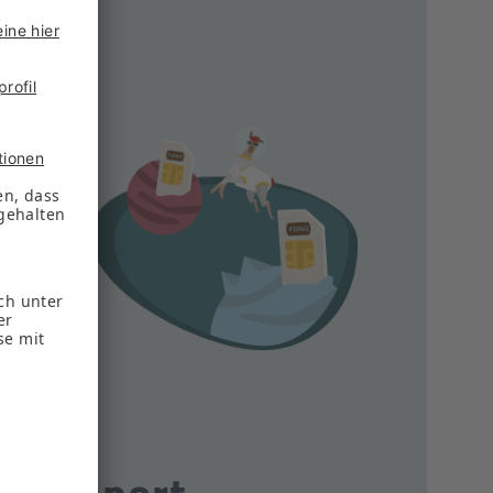
lt
en zu