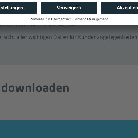
rekter Kontakt zum FONI
st du immer und überall gut beraten sein? Falls du unt
helfen dir unsere Kundenbetreuer gerne weiter.
den-Hotline des FONIC Supports
rsicht aller wichtigen Daten für Kundenangelegenheiten
s downloaden