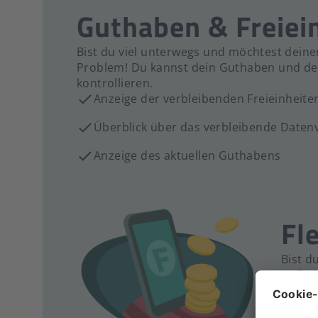
Guthaben & Freiei
Bist du viel unterwegs und möchtest deinen
Problem! Du kannst dein Guthaben und dein
kontrollieren.
Anzeige der verbleibenden Freieinheit
Überblick über das verbleibende Datenv
Anzeige des aktuellen Guthabens
Fl
Bist d
Auflad
Per