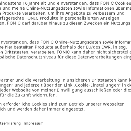
omatische Aufladung, sobald dein Guthaben unter 4 € fäl
atliche automatische Aufladung von 10 € oder 20 €
NIC App kannst du jederzeit prüfen, welcher Tarif am best
:
 nur einem Klick möglich