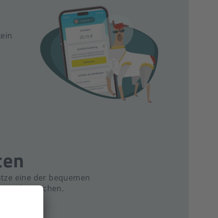
kein
ten
utze eine der bequemen
ken mehr machen.
n Bankkonto