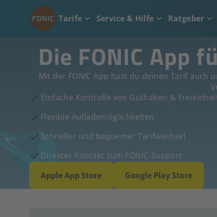
Tarife
Service & Hilfe
Ratgeber
Die FONIC App f
Mit der FONIC App hast du deinen Tarif auch un
V
Einfache Kontrolle von Guthaben & Freieinhei
Flexible Auflademöglichkeiten
Schneller und bequemer Tarifwechsel
Direkter Kontakt zum FONIC-Support
Apple App Store
Google Play Store