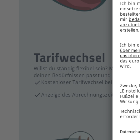
Aut
Mon
Tarifwechsel
Willst du ständig flexibel sein? Mit der FO
deinen Bedürfnissen passt und ihn ändern
Kostenloser Tarifwechsel bei Bedarf mit
Anzeige des Abrechnungszeitraums