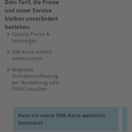
Dein Tarif, die Preise
und unser Service
bleiben unverändert
bestehen.
Gleiche Preise &
Leistungen
SIM-Karte einfach
weiternutzen
Bequeme
Guthabenaufladung
per Bankeinzug oder
FONIC-Voucher
Kann ich meine SIM-Karte weiterhin
Än
benutzen?
P