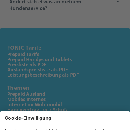
Ändert sich etwas an meinem
Kundenservice?
FONIC Tarife
Prepaid Tarife
Prepaid Handys und Tablets
Preisliste als PDF
Auslandspreisliste als PDF
Leistungsbeschreibung als PDF
Themen
Prepaid Ausland
Mobiles Internet
Internet im Wohnmobil
Handyvertrag trotz Schufa
Prepaid Karte für Kinder
Prepaid Karte für Schüler
Prepaid Karte für Senioren