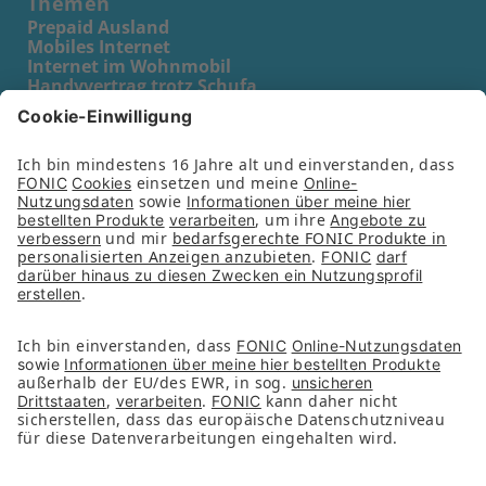
Themen
Prepaid Ausland
Mobiles Internet
Internet im Wohnmobil
Handyvertrag trotz Schufa
Prepaid Karte für Kinder
Prepaid Karte für Schüler
Prepaid Karte für Senioren
Unternehmen
Partner
Presse
Kontakt
Nachhaltigkeit
Services
FAQs
Downloads
FONIC App