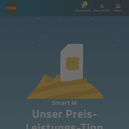
0
Warenkorb
Mein FONIC
Smart M
Unser Preis-
Leistungs-Tipp