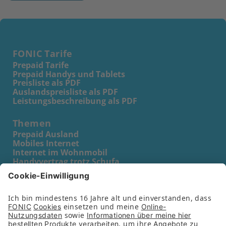
FONIC Tarife
Prepaid Tarife
Prepaid Handys und Tablets
Preisliste als PDF
Auslandspreisliste als PDF
Leistungsbeschreibung als PDF
Themen
Prepaid Ausland
Mobiles Internet
Internet im Wohnmobil
Handyvertrag trotz Schufa
Prepaid Karte für Kinder
Prepaid Karte für Schüler
Prepaid Karte für Senioren
Unternehmen
Partner