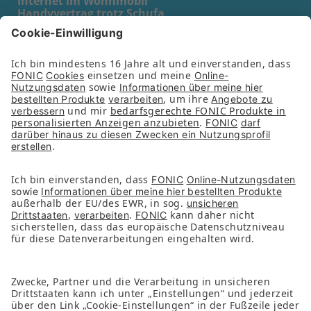
Internet im Wohnmobil
Handyvertrag trotz Schufa
Prepaid Karte für Kinder
Prepaid Karte für Schüler
Prepaid Karte für Senioren
Unternehmen
Partner
Presse
Kontakt
Nachhaltigkeit
Services
FAQs
Downloads
FONIC App
Folge uns auf