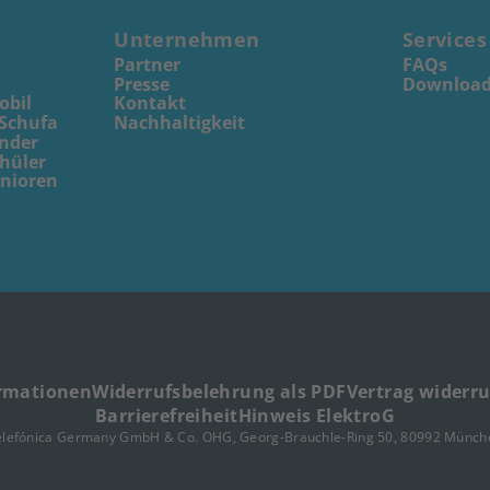
Unternehmen
Services
Partner
FAQs
Presse
Download
obil
Kontakt
 Schufa
Nachhaltigkeit
inder
chüler
enioren
ormationen
Widerrufsbelehrung als PDF
Vertrag widerr
Barrierefreiheit
Hinweis ElektroG
elefónica Germany GmbH & Co. OHG, Georg-Brauchle-Ring 50, 80992 Münch