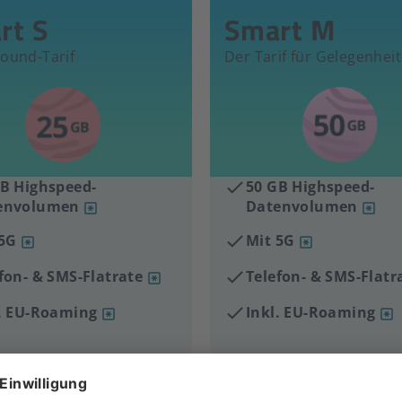
rt S
Smart M
round-Tarif
Der Tarif für Gelegenhei
B Highspeed-
50 GB Highspeed-
envolumen
Datenvolumen
 5G
Mit 5G
fon- & SMS-Flatrate
Telefon- & SMS-Flatr
l. EU-Roaming
Inkl. EU-Roaming