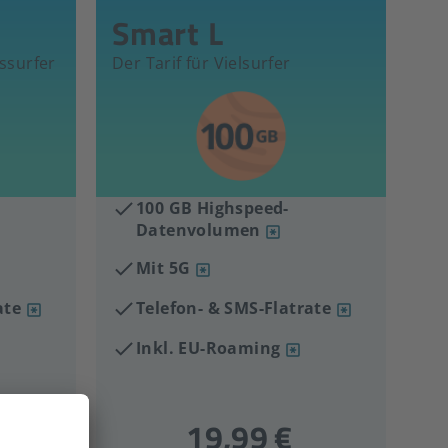
Smart L
tssurfer
Der Tarif für Vielsurfer
100 GB Highspeed-
Datenvolumen
Mit 5G
ate
Telefon- & SMS-Flatrate
Inkl. EU-Roaming