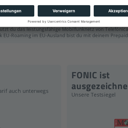
g. Du bleibst also maximal flexibel. Bei Bedarf wechselst
utzt du das leistungsfähige Mobilfunknetz von Telefónica
nk EU-Roaming im EU-Ausland bist du mit deinem Prepaid
FONIC ist
ausgezeichne
arif auch unterwegs
Unsere Testsiegel