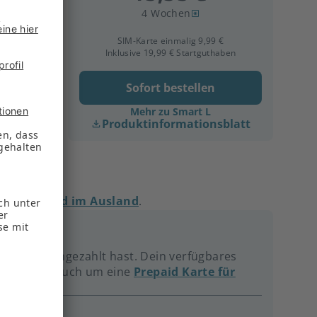
4 Wochen
 €
SIM-Karte einmalig 9,99 €
aben
Inklusive 19,99 € Startguthaben
Sofort bestellen
Mehr zu Smart L
sblatt
Produktinformationsblatt
d bei
Prepaid im Ausland
.
 Guthaben eingezahlt hast. Dein verfügbares
l einfach, auch um eine
Prepaid Karte für