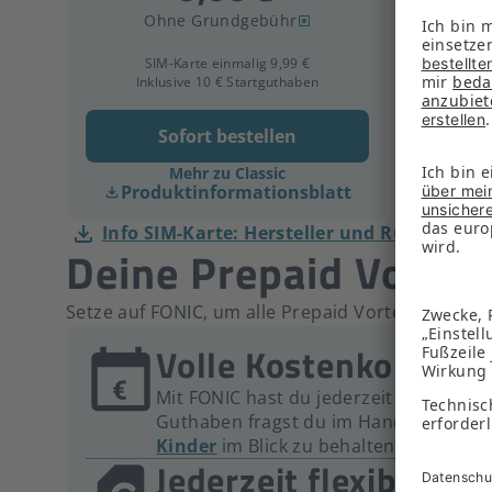
Ohne Grundgebühr
SIM-Karte einmalig 9,99 €
S
Inklusive 10 € Startguthaben
Ink
Sofort bestellen
Mehr zu Classic
Produktinformationsblatt
Pro
Info SIM-Karte: Hersteller und Rücknahme
Deine Prepaid Vortei
Setze auf FONIC, um alle Prepaid Vorteile zu geni
Volle Kostenkontroll
Mit FONIC hast du jederzeit die volle 
Guthaben fragst du im Handumdrehe
Kinder
im Blick zu behalten.
Jederzeit flexibel