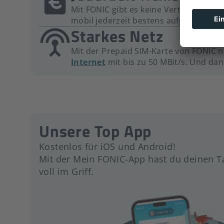
Mit FONIC gibt es keine Vertragsbindun
mobil jederzeit bestens aufgestellt.
Starkes Netz
Mit der Prepaid SIM-Karte von FONIC n
Internet
mit bis zu 50 MBit/s. Und da
Unsere Top App
Kostenlos für iOS und Android!
Mit der Mein FONIC-App hast du deinen T
voll im Griff.