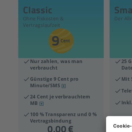
Classic
Sma
Ohne Fixkosten &
Der All
Vertragslaufzeit
Nur zahlen, was man
25 G
verbraucht
Dat
Günstige 9 Cent pro
Mit
Minute/SMS
Tele
24 Cent je verbrauchtem
Ink
MB
100 % Transparenz und 0 %
Vertragsbindung