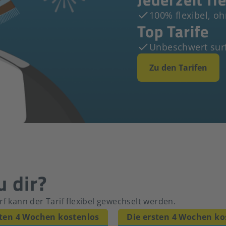
100% flexibel, o
Top Tarife
Unbeschwert surf
Zu den Tarifen
u dir?
f kann der Tarif flexibel gewechselt werden.
sten 4 Wochen kostenlos
Die ersten 4 Wochen ko