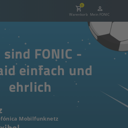
0
Warenkorb
Mein FONIC
 sind FONIC -
aid einfach und
ehrlich
z
efónica Mobilfunknetz
exibel