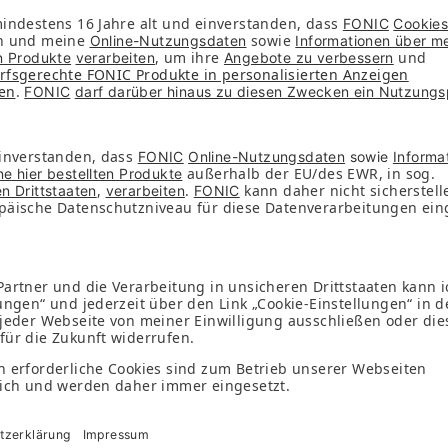
4 Wochen
4 Wochen
IM-Karte einmalig 9,99 €
SIM-Karte einmalig 9,99
lusive 9,99 € Startguthaben
Inklusive 14,99 € Startguth
Sofort bestellen
Sofort bestellen
Mehr zu Smart S
Mehr zu Smart M
duktinformationsblatt
Produktinformation
le mit FONIC
eßen. So bleibst du jederzeit flexibel: in Deutschland un
e
Kontrolle. Du zahlst niemals mehr, als du zuvor auf dein
n über Handy,
Mein FONIC
oder die
FONIC App
ab. Genia