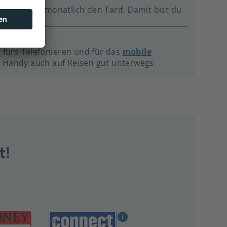
 du einfach monatlich den Tarif. Damit bist du
 fürs Telefonieren und für das
mobile
 Handy auch auf Reisen gut unterwegs.
t!