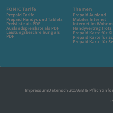
FONIC Tarife
Themen
Prepaid Tarife
Prepaid Ausland
Prepaid Handys und Tablets
Mobiles Internet
Preisliste als PDF
Internet im Wohnm
Auslandspreisliste als PDF
Handyvertrag trotz
Leistungsbeschreibung als
Prepaid Karte für K
PDF
Prepaid Karte für S
Prepaid Karte für S
Impressum
Datenschutz
AGB & Pflichtinf
T