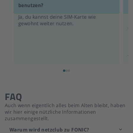
benutzen?
P
Ja, du kannst deine SIM-Karte wie
Ne
gewohnt weiter nutzen.
un
We
nu
um
Da
vo
FAQ
Auch wenn eigentlich alles beim Alten bleibt, haben
wir hier einige nützliche Informationen
zusammengestellt.
Warum wird netzclub zu FONIC?