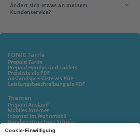
Ändert sich etwas an meinem
Kundenservice?
FONIC Tarife
Prepaid Tarife
Prepaid Handys und Tablets
Preisliste als PDF
Auslandspreisliste als PDF
Leistungsbeschreibung als PDF
Themen
Prepaid Ausland
Mobiles Internet
Internet im Wohnmobil
Handyvertrag trotz Schufa
Prepaid Karte für Kinder
Prepaid Karte für Schüler
Prepaid Karte für Senioren